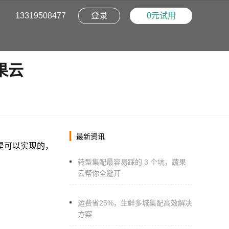
13319508477
登录
0元试用
果云
阳光采购平台
销
重塑采购透明度，构建生鲜健康新生态
最新资讯
是可以实现的，
配系统
转型集配最容易踩的 3 个坑，蔬果
配生鲜蔬果多城市配集平台
云帮你全避开
运费省25%，生鲜多城集配高效解决
方案