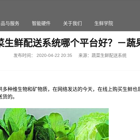
产品与服务
智能硬件
关于我们
生鲜学院
菜生鲜配送系统哪个平台好？－蔬
发布时间：
2020-04-22 20:35
来源：蔬菜生鲜配送系统
集团化运营解决方案
生鲜系统市场平台版
破局多业态、跨区域管理难题
供应商入驻/-品多少/活动促
供多种维生物和矿物质，在网络发达的今天，在线上购买生鲜也
能订货批发系统
蔬果云多城市生鲜蔬果集
送货的。
销存/访销CRM/配送管理/财务
平台级智能分仓解决方案/适