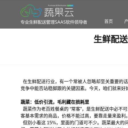
首页
生鲜配送
专业生鲜配送一体化管理系统
智能订单/智能采购/智能分拣/智能财务
在生鲜配送行业，有一个常被人忽略却至关重要的话
社区团购配送
订货云智
竞争中能否站稳脚跟的关键因素。今天，咱们就来好
团购模式配送软件领头羊
订货商城/进
蔬菜：低价引流，毛利藏在损耗里
蔬菜作为老百姓餐桌的
“
常客
”
，是生鲜配送中必不可
客基本需求的商品，价格不能过高，要靠走量来盈利
但别小看这
15%
，里面的门道可不少。蔬菜最大的