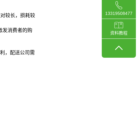
13319508477
相对较长，损耗较
激发消费者的购
资料教程
。
利，配送公司需