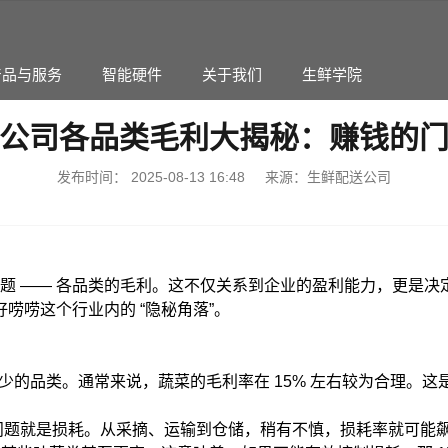
产品与服务
智能硬件
关于我们
生鲜学院
公司各品类毛利大揭秘：赚钱的
发布时间：
2025-08-13 16:48
来源：生鲜配送公司
集团化运营解决方案
生鲜系统市场平台版
破局多业态、跨区域管理难题
供应商入驻/-品多少/活动促
题
——
各品类的毛利。这不仅关系到企业的盈利能力，更是决
能订货批发系统
蔬果云多城市生鲜蔬果集
好唠唠这个行业内的
“
隐秘角落
”
。
销存/访销CRM/配送管理/财务
平台级智能分仓解决方案/适
少的品类。通常来说，蔬菜的毛利率在
15%
左右较为合理。这
。
问题就是损耗。从采摘、运输到仓储，稍有不慎，损耗率就可能