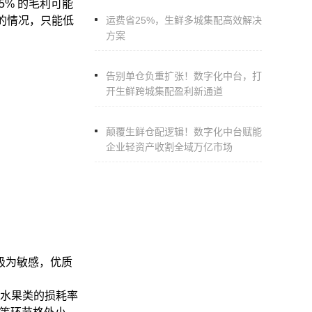
15%
的毛利可能
的情况，只能低
运费省25%，生鲜多城集配高效解决
方案
告别单仓负重扩张！数字化中台，打
开生鲜跨城集配盈利新通道
颠覆生鲜仓配逻辑！数字化中台赋能
企业轻资产收割全域万亿市场
极为敏感，优质
水果类的损耗率