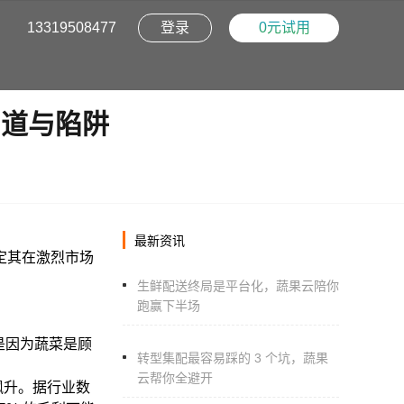
13319508477
登录
0元试用
门道与陷阱
阳光采购平台
销
重塑采购透明度，构建生鲜健康新生态
最新资讯
定其在激烈市场
配系统
生鲜配送终局是平台化，蔬果云陪你
配生鲜蔬果多城市配集平台
跑赢下半场
是因为蔬菜是顾
转型集配最容易踩的 3 个坑，蔬果
云帮你全避开
飙升。据行业数